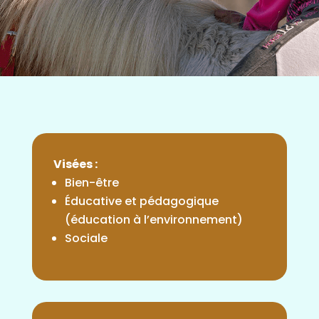
Visées :
Bien-être
Éducative et pédagogique
(éducation à l’environnement)
Sociale